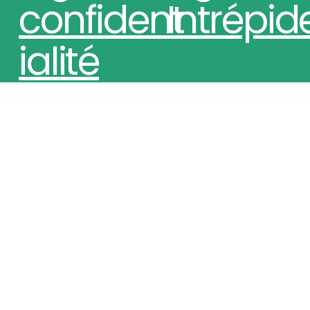
confident
Intrépid
ialité