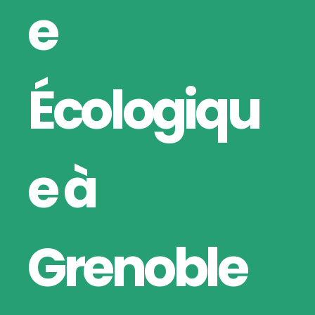
e
Écologiqu
e à
Grenoble