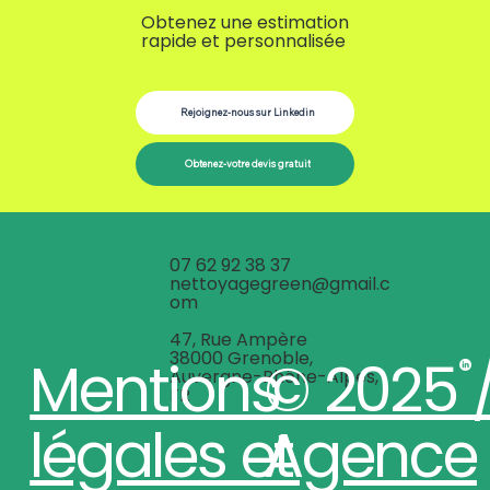
Obtenez une estimation
rapide et personnalisée
Rejoignez-nous sur Linkedin
Obtenez-votre devis gratuit
07 62 92 38 37
nettoyagegreen@gmail.c
om
47, Rue Ampère
38000 Grenoble,
Mentions
© 2025 
Auvergne-Rhône-Alpes,
FR
légales et
Agence