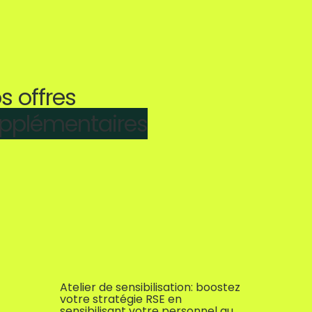
s offres
pplémen
taires
Atelier de sensibilisation: boostez
votre stratégie RSE en
sensibilisant votre personnel au