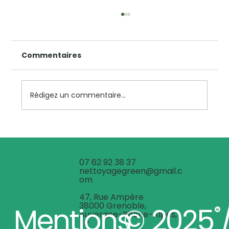
Les avantages du nettoyage
professionnel et écologique à
Grenoble pour les entreprises
Commentaires
Dans un contexte où la propreté des
locaux influence directement l’image et la
productivité des entreprises, choisir un
service de nettoyage adapté devient une
Rédigez un commentaire...
priorité. À Grenoble, de plus en plus d’
07 62 92 38 37
nettoyagegreen@gmail.c
om
47, Rue Ampère
38000 Grenoble,
Mentions
© 2025 
Auvergne-Rhône-Alpes,
FR