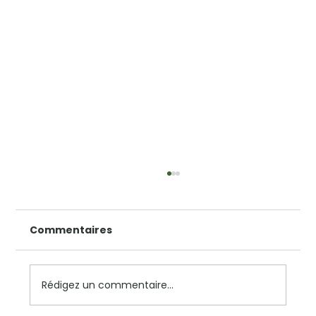
Les avantages du nettoyage
professionnel et écologique à
Grenoble pour les entreprises
Commentaires
Dans un contexte où la propreté des
locaux influence directement l’image et la
productivité des entreprises, choisir un
service de nettoyage adapté devient une
Rédigez un commentaire...
priorité. À Grenoble, de plus en plus d’