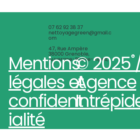
07 62 92 38 37
nettoyagegreen@gmail.c
om
47, Rue Ampère
38000 Grenoble,
Mentions
© 2025 
Auvergne-Rhône-Alpes,
FR
légales et
Agence
confident
Intrépid
ialité